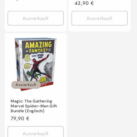
Normaler
43,90 €
Preis
Preis
Ausverkauft
Ausverkauft
Ausverkauft
Magic: The Gathering
Marvel Spider-Man Gift
Bundle (Englisch)
Normaler
79,90 €
Preis
Ausverkauft