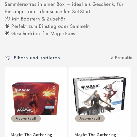
e
Sammlerextras in einer Box – ideal als Geschenk, für
Einsteiger oder den schnellen Set-Start.
g
📦 Mit Boostern & Zubehör
o
🧠 Perfekt zum Einstieg oder Sammeln
🎁 Geschenkbox für Magic-Fans
r
i
Filtern und sortieren
5 Produkte
e
:
Ausverkauft
Ausverkauft
Magic: The Gathering –
Magic: The Gathering -