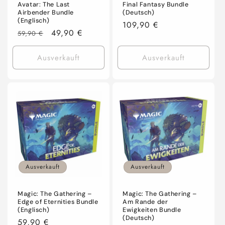
Final Fantasy Bundle
Avatar: The Last
(Deutsch)
Airbender Bundle
(Englisch)
Normaler
109,90 €
Normaler
Verkaufspreis
49,90 €
59,90 €
Preis
Preis
Ausverkauft
Ausverkauft
Ausverkauft
Ausverkauft
Magic: The Gathering –
Magic: The Gathering –
Edge of Eternities Bundle
Am Rande der
(Englisch)
Ewigkeiten Bundle
(Deutsch)
Normaler
59,90 €